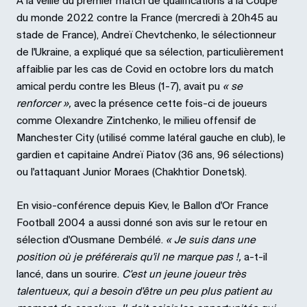
À la veille du premier match de qualifications à la Coupe
du monde 2022 contre la France (mercredi à 20h45 au
stade de France), Andreï Chevtchenko, le sélectionneur
de l'Ukraine, a expliqué que sa sélection, particulièrement
affaiblie par les cas de Covid en octobre lors du match
amical perdu contre les Bleus (1-7), avait pu
« se
renforcer »,
avec la présence cette fois-ci de joueurs
comme Olexandre Zintchenko, le milieu offensif de
Manchester City (utilisé comme latéral gauche en club), le
gardien et capitaine Andreï Piatov (36 ans, 96 sélections)
ou l'attaquant Junior Moraes (Chakhtior Donetsk).
En visio-conférence depuis Kiev, le Ballon d'Or France
Football 2004 a aussi donné son avis sur le retour en
sélection d'Ousmane Dembélé.
« Je suis dans une
position où je préférerais qu'il ne marque pas !,
a-t-il
lancé, dans un sourire.
C'est un jeune joueur très
talentueux, qui a besoin d'être un peu plus patient au