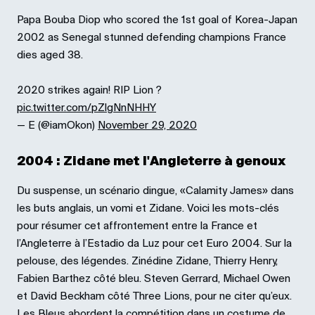
Papa Bouba Diop who scored the 1st goal of Korea-Japan
2002 as Senegal stunned defending champions France
dies aged 38.
2020 strikes again! RIP Lion ?
pic.twitter.com/pZlgNnNHHY
— E (@iamOkon)
November 29, 2020
2004 : Zidane met l'Angleterre à genoux
Du suspense, un scénario dingue, «Calamity James» dans
les buts anglais, un vomi et Zidane. Voici les mots-clés
pour résumer cet affrontement entre la France et
l’Angleterre à l’Estadio da Luz pour cet Euro 2004. Sur la
pelouse, des légendes. Zinédine Zidane, Thierry Henry,
Fabien Barthez côté bleu. Steven Gerrard, Michael Owen
et David Beckham côté Three Lions, pour ne citer qu’eux.
Les Bleus abordent la compétition dans un costume de