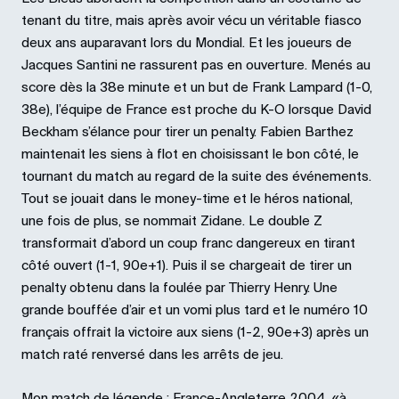
tenant du titre, mais après avoir vécu un véritable fiasco
deux ans auparavant lors du Mondial. Et les joueurs de
Jacques Santini ne rassurent pas en ouverture. Menés au
score dès la 38e minute et un but de Frank Lampard (1-0,
38e), l’équipe de France est proche du K-O lorsque David
Beckham s’élance pour tirer un penalty. Fabien Barthez
maintenait les siens à flot en choisissant le bon côté, le
tournant du match au regard de la suite des événements.
Tout se jouait dans le money-time et le héros national,
une fois de plus, se nommait Zidane. Le double Z
transformait d’abord un coup franc dangereux en tirant
côté ouvert (1-1, 90e+1). Puis il se chargeait de tirer un
penalty obtenu dans la foulée par Thierry Henry. Une
grande bouffée d’air et un vomi plus tard et le numéro 10
français offrait la victoire aux siens (1-2, 90e+3) après un
match raté renversé dans les arrêts de jeu.
Mon match de légende : France-Angleterre 2004, «à