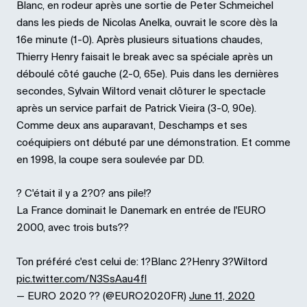
Blanc, en rodeur après une sortie de Peter Schmeichel
dans les pieds de Nicolas Anelka, ouvrait le score dès la
16e minute (1-0). Après plusieurs situations chaudes,
Thierry Henry faisait le break avec sa spéciale après un
déboulé côté gauche (2-0, 65e). Puis dans les dernières
secondes, Sylvain Wiltord venait clôturer le spectacle
après un service parfait de Patrick Vieira (3-0, 90e).
Comme deux ans auparavant, Deschamps et ses
coéquipiers ont débuté par une démonstration. Et comme
en 1998, la coupe sera soulevée par DD.
? C'était il y a 2?0? ans pile!?
La France dominait le Danemark en entrée de l'EURO
2000, avec trois buts??
Ton préféré c'est celui de: 1?Blanc 2?Henry 3?Wiltord
pic.twitter.com/N3SsAau4fl
— EURO 2020 ?? (@EURO2020FR)
June 11, 2020