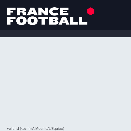
volland (kevin) (A.Mounic/L'Equipe)