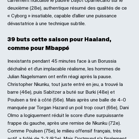
carrément ridiculisé le pauvre Dayot Upamecano sur le
deuxième (28e), authentique résumé des qualités de ce
« Cyborg » insatiable, capable d'allier une puissance
dévastatrice à une technique subtile.
39 buts cette saison pour Haaland,
comme pour Mbappé
Inexistants pendant 45 minutes face à un Borussia
déchaîné et d'un implacable réalisme, les hommes de
Julian Nagelsmann ont enfin réagi après la pause.
Christopher Nkunku, tout juste entré en jeu, a trouvé la
barre (46e), puis Sabitzer a buté sur Burki (48e) et
Poulsen a tiré à côté (56e). Mais après une balle de 4-0
manquée par Torgan Hazard un poil trop court (66e), Dani
Olmo a logiquement réduit le score d'une surpuissante
frappe du gauche, après une remise de Nkunku (72e).
Comme Poulsen (75e), le milieu offensif français, très
actif, a frôlé de 2-3 (82e). Mais Dortmund n'a finalement