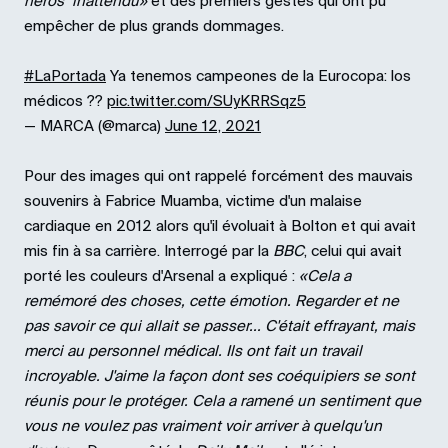
héros inattendu»
et des premiers gestes qui ont pu
empêcher de plus grands dommages.
#LaPortada
Ya tenemos campeones de la Eurocopa: los
médicos ??
pic.twitter.com/SUyKRRSqz5
— MARCA (@marca)
June 12, 2021
Pour des images qui ont rappelé forcément des mauvais
souvenirs à Fabrice Muamba, victime d'un malaise
cardiaque en 2012 alors qu'il évoluait à Bolton et qui avait
mis fin à sa carrière. Interrogé par la
BBC
, celui qui avait
porté les couleurs d'Arsenal a expliqué :
«Cela a
remémoré des choses, cette émotion. Regarder et ne
pas savoir ce qui allait se passer... C'était effrayant, mais
merci au personnel médical. Ils ont fait un travail
incroyable. J'aime la façon dont ses coéquipiers se sont
réunis pour le protéger. Cela a ramené un sentiment que
vous ne voulez pas vraiment voir arriver à quelqu'un