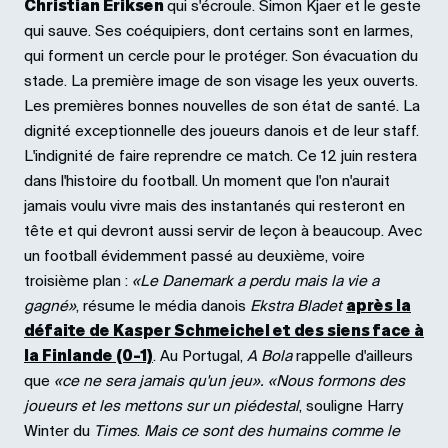
Christian Eriksen
qui s'écroule. Simon Kjaer et le geste
qui sauve. Ses coéquipiers, dont certains sont en larmes,
qui forment un cercle pour le protéger. Son évacuation du
stade. La première image de son visage les yeux ouverts.
Les premières bonnes nouvelles de son état de santé. La
dignité exceptionnelle des joueurs danois et de leur staff.
L'indignité de faire reprendre ce match. Ce 12 juin restera
dans l'histoire du football. Un moment que l'on n'aurait
jamais voulu vivre mais des instantanés qui resteront en
tête et qui devront aussi servir de leçon à beaucoup. Avec
un football évidemment passé au deuxième, voire
troisième plan :
«Le Danemark a perdu mais la vie a
gagné»
, résume le média danois
Ekstra Bladet
après la
défaite de Kasper Schmeichel et des siens face à
la Finlande (0-1)
. Au Portugal,
A Bola
rappelle d'ailleurs
que
«ce ne sera jamais qu'un jeu». «Nous formons des
joueurs et les mettons sur un piédestal
, souligne Harry
Winter du
Times
.
Mais ce sont des humains comme le