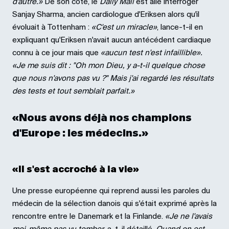
d'autre.»
De son côté, le
Daily Mail
est allé interroger
Sanjay Sharma, ancien cardiologue d'Eriksen alors qu'il
évoluait à Tottenham :
«C'est un miracle»
, lance-t-il en
expliquant qu'Eriksen n'avait aucun antécédent cardiaque
connu à ce jour mais que
«aucun test n'est infaillible».
«Je me suis dit : "Oh mon Dieu, y a-t-il quelque chose
que nous n'avons pas vu ?" Mais j'ai regardé les résultats
des tests et tout semblait parfait.»
«Nous avons déjà nos champions
d'Europe : les médecins.»
«Il s'est accroché à la vie»
Une presse européenne qui reprend aussi les paroles du
médecin de la sélection danois qui s'était exprimé après la
rencontre entre le Danemark et la Finlande.
«Je ne l'avais