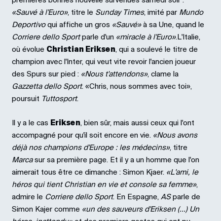
premières bonnes nouvelle survenues samedi soir :
«Sauvé à l'Euro»
, titre le
Sunday Times
, imité par
Mundo
Deportivo
qui affiche un gros
«Sauvé»
à sa Une, quand le
Corriere dello Sport
parle d'un
«miracle à l'Euro»
.L'Italie,
où évolue
Christian Eriksen
, qui a soulevé le titre de
champion avec l'Inter, qui veut vite revoir l'ancien joueur
des Spurs sur pied :
«Nous t'attendons»
, clame la
Gazzetta dello Sport
. «Chris, nous sommes avec toi»,
poursuit
Tuttosport
.
Il y a le cas
Eriksen
, bien sûr, mais aussi ceux qui l'ont
accompagné pour qu'il soit encore en vie.
«Nous avons
déjà nos champions d'Europe : les médecins»
, titre
Marca
sur sa première page. Et il y a un homme que l'on
aimerait tous être ce dimanche : Simon Kjaer.
«L'ami, le
héros qui tient Christian en vie et console sa femme»
,
admire le
Corriere dello Sport
. En Espagne,
AS
parle de
Simon Kajer comme
«un des sauveurs d'Eriksen (...) Un