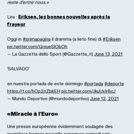
reste d'entre nous.»
Lire :
Eriksen, les bonnes nouvelles après la
frayeur
Oggi in
#primapagina
il dramma (a lieto fine) di
#Eriksen
pic.twitter.com/GmueSlObOh
— La Gazzetta dello Sport (@Gazzetta_it)
June 13, 2021
'SALVADO'
en nuestra portada de este domingo
#portada
#deporte
https://t.co/hOp2nZbkEH
pic.twitter.com/JkuUxIr8cJ
— Mundo Deportivo (@mundodeportivo)
June 12, 2021
«Miracle à l'Euro»
Une presse européenne évidemment soulagée des