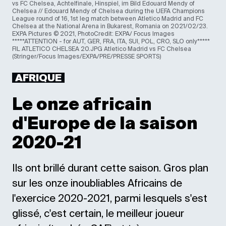
vs FC Chelsea, Achtelfinale, Hinspiel, im Bild Edouard Mendy of
Chelsea // Edouard Mendy of Chelsea during the UEFA Champions
League round of 16, 1st leg match between Atletico Madrid and FC
Chelsea at the National Arena in Bukarest, Romania on 2021/02/23.
EXPA Pictures © 2021, PhotoCredit: EXPA/ Focus Images
*****ATTENTION - for AUT, GER, FRA, ITA, SUI, POL, CRO, SLO only*****
FIL ATLETICO CHELSEA 20.JPG Atletico Madrid vs FC Chelsea
(Stringer/Focus Images/EXPA/PRE/PRESSE SPORTS)
AFRIQUE
Le onze africain
d'Europe de la saison
2020-21
Ils ont brillé durant cette saison. Gros plan
sur les onze inoubliables Africains de
l'exercice 2020-2021, parmi lesquels s'est
glissé, c'est certain, le meilleur joueur