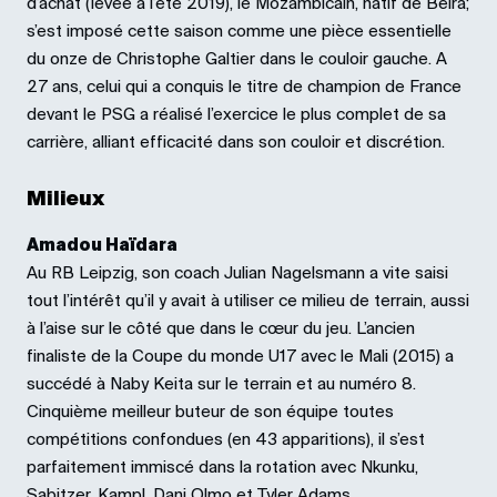
d’achat (levée à l’été 2019), le Mozambicain, natif de Beira;
s’est imposé cette saison comme une pièce essentielle
du onze de Christophe Galtier dans le couloir gauche. A
27 ans, celui qui a conquis le titre de champion de France
devant le PSG a réalisé l’exercice le plus complet de sa
carrière, alliant efficacité dans son couloir et discrétion.
Milieux
Amadou Haïdara
Au RB Leipzig, son coach Julian Nagelsmann a vite saisi
tout l’intérêt qu’il y avait à utiliser ce milieu de terrain, aussi
à l’aise sur le côté que dans le cœur du jeu. L’ancien
finaliste de la Coupe du monde U17 avec le Mali (2015) a
succédé à Naby Keita sur le terrain et au numéro 8.
Cinquième meilleur buteur de son équipe toutes
compétitions confondues (en 43 apparitions), il s’est
parfaitement immiscé dans la rotation avec Nkunku,
Sabitzer, Kampl, Dani Olmo et Tyler Adams.