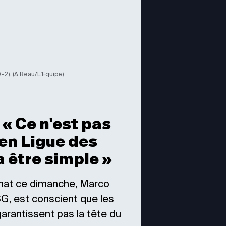
0-2). (A.Reau/L'Equipe)
 « Ce n'est pas
 en Ligue des
a être simple »
nat ce dimanche, Marco
-SG, est conscient que les
garantissent pas la tête du