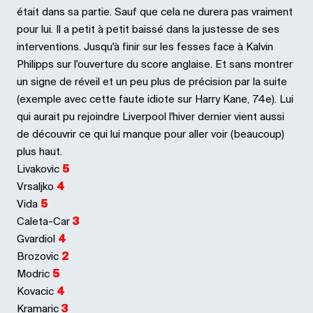
était dans sa partie. Sauf que cela ne durera pas vraiment
pour lui. Il a petit à petit baissé dans la justesse de ses
interventions. Jusqu'à finir sur les fesses face à Kalvin
Philipps sur l'ouverture du score anglaise. Et sans montrer
un signe de réveil et un peu plus de précision par la suite
(exemple avec cette faute idiote sur Harry Kane, 74e). Lui
qui aurait pu rejoindre Liverpool l'hiver dernier vient aussi
de découvrir ce qui lui manque pour aller voir (beaucoup)
plus haut.
Livakovic
5
Vrsaljko
4
Vida
5
Caleta-Car
3
Gvardiol
4
Brozovic
2
Modric
5
Kovacic
4
Kramaric
3