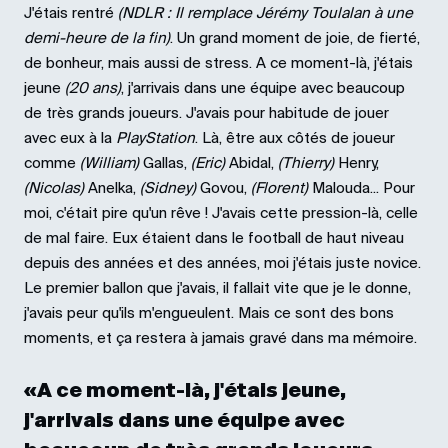
J'étais rentré
(NDLR : Il remplace Jérémy Toulalan à une
demi-heure de la fin)
. Un grand moment de joie, de fierté,
de bonheur, mais aussi de stress. A ce moment-là, j'étais
jeune
(20 ans)
, j'arrivais dans une équipe avec beaucoup
de très grands joueurs. J'avais pour habitude de jouer
avec eux à la
PlayStation
. Là, être aux côtés de joueur
comme
(William)
Gallas,
(Eric)
Abidal,
(Thierry)
Henry,
(Nicolas)
Anelka,
(Sidney)
Govou,
(Florent)
Malouda... Pour
moi, c'était pire qu'un rêve ! J'avais cette pression-là, celle
de mal faire. Eux étaient dans le football de haut niveau
depuis des années et des années, moi j'étais juste novice.
Le premier ballon que j'avais, il fallait vite que je le donne,
j'avais peur qu'ils m'engueulent. Mais ce sont des bons
moments, et ça restera à jamais gravé dans ma mémoire.
«A ce moment-là, j'étais jeune,
j'arrivais dans une équipe avec