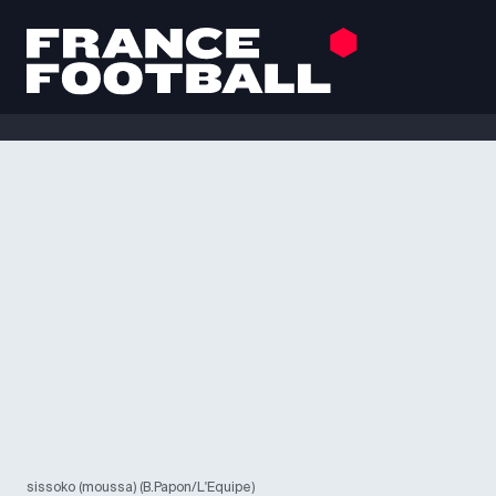
sissoko (moussa) (B.Papon/L'Equipe)