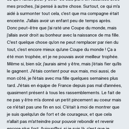
mes proches, j'ai pensé à autre chose. Surtout, ce qui m'a
aidé à surmonter tout cela, c'est que ma compagne était
enceinte. J'allais avoir un enfant peu de temps après.
Donc peut-être que j'ai raté une Coupe du monde, mais
j'allais avoir droit au bonheur avec la naissance de ma fille.
C'est quelque chose qu'on ne peut remplacer par rien du
tout, c'est encore mieux qu'une Coupe du monde ! Ça a
été mon trophée, et je ne pouvais avoir meilleur trophée.
Même si, bien sûr, j'aurais aimé y être, mais j'étais fier qu'ils
le gagnent. J'étais content pour eux mais, moi aussi, de
mon côté, je l'étais avec ma fille quelques semaines plus
tard. J'étais en équipe de France depuis pas mal d'années,
quasiment présent à tous les rassemblements. Le fait de
ne pas y être m'a donné un petit pincement au coeur mais
ce n'était pas une fin en soi. C'était à moi de montrer que
je suis quelqu'un de fort et de courageux, et que cela
n'allait pas m'atteindre pour pouvoir rebondir et revenir
encore plus fort. Aujourd'hui, si je suis là, c'est que je