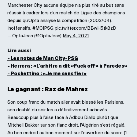
Manchester City, aucune équipe n'a plus tiré au but sans
réussir à cadrer lors d'un match de Ligue des champions
depuis qu'Opta analyse la compétition (2003/04).
Inoffensifs.
#MCIPSG
pic.twitter.com/BBwH5tk8zD
— OptaJean (@OptaJean)
May 4, 2021
Lire aussi
- Les notes de Man City-PSG
- Herrera : «L'arbitre a dit «Fuck off» à Paredes»
-
Pochettino : «Je me sens fier»
Le gagnant : Raz de Mahrez
Son coup franc du match aller avait blessé les Parisiens,
son doublé du soir les a définitivement achevés.
Beaucoup plus à l'aise face à Adbou Diallo plutôt que
Mitchell Bakker sur son flanc droit, l'Algérien s'est régalé.
Au bon endroit au bon moment sur l'ouverture du score (1-